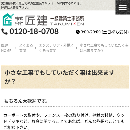
愛知県小牧市周辺での外壁塗装やリフォームに関することは、
匠建にお任せ下さい。
9:00-20:00
(土日祝も受付)
匠建
よくある
エクステリア・外構よ
小さな工事でもしていただく事
HOME
質問
くある質問
は出来ますか？
小さな工事でもしていただく事は出来ます
か？
もちろん大歓迎です。
カーポートの取付や、フェンス一枚の取り付け、植栽の移植、ウッ
ドデッキなど、お庭に関することであれば、どんな些細なことでも
ご相談下さい。