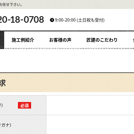
お任せ下さい。
9:00-20:00
(土日祝も受付)
施工例紹介
お客様の声
匠建のこだわり
求
字）
リガナ）