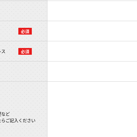
レス
望など
たらご記入ください