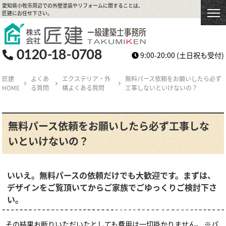
愛知県小牧市周辺での外壁塗装やリフォームに関することは、
匠建にお任せ下さい。
9:00-20:00
(土日祝も受付)
匠建
よくあ
エクステリア・外
無料パース依頼をお願いしたら必ず
HOME
る質問
構よくある質問
工事しないといけないの？
無料パース依頼をお願いしたら必ず工事しな
いといけないの？
いいえ。無料パースの依頼だけでも大歓迎です。まずは、
デザインをご覧頂いてからご家族でごゆっくりご検討下さ
い。
その結果お断りいただいたとしても費用は一切掛かりません。 ※パ