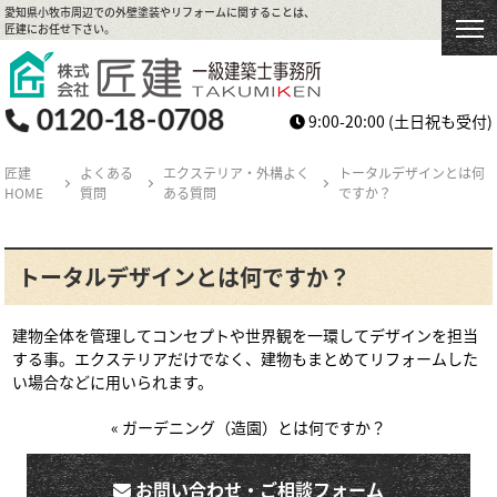
愛知県小牧市周辺での外壁塗装やリフォームに関することは、
匠建にお任せ下さい。
9:00-20:00
(土日祝も受付)
匠建
よくある
エクステリア・外構よく
トータルデザインとは何
HOME
質問
ある質問
ですか？
トータルデザインとは何ですか？
建物全体を管理してコンセプトや世界観を一環してデザインを担当
する事。エクステリアだけでなく、建物もまとめてリフォームした
い場合などに用いられます。
« ガーデニング（造園）とは何ですか？
お問い合わせ・ご相談フォーム