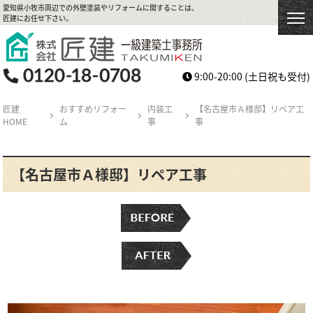
愛知県小牧市周辺での外壁塗装やリフォームに関することは、
匠建にお任せ下さい。
9:00-20:00
(土日祝も受付)
匠建
おすすめリフォー
内装工
【名古屋市Ａ様邸】リペア工
HOME
ム
事
事
【名古屋市Ａ様邸】リペア工事