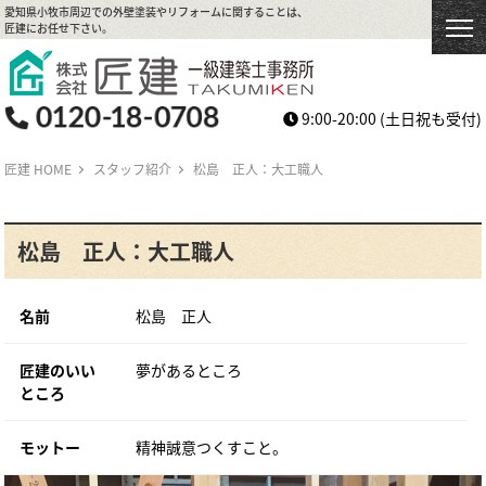
愛知県小牧市周辺での外壁塗装やリフォームに関することは、
匠建にお任せ下さい。
9:00-20:00
(土日祝も受付)
匠建 HOME
スタッフ紹介
松島 正人：大工職人
松島 正人：大工職人
名前
松島 正人
匠建のいい
夢があるところ
ところ
モットー
精神誠意つくすこと。