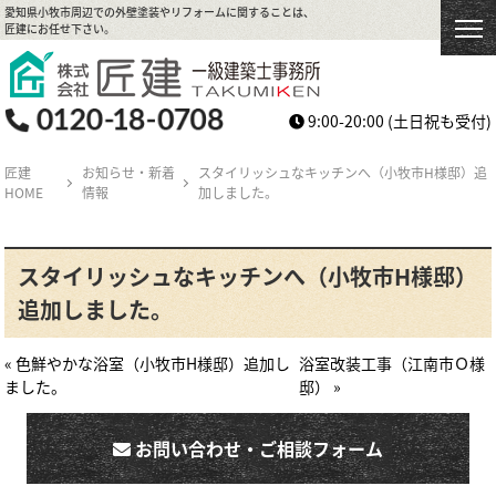
愛知県小牧市周辺での外壁塗装やリフォームに関することは、
匠建にお任せ下さい。
9:00-20:00
(土日祝も受付)
匠建
お知らせ・新着
スタイリッシュなキッチンへ（小牧市H様邸）追
HOME
情報
加しました。
スタイリッシュなキッチンへ（小牧市H様邸）
追加しました。
« 色鮮やかな浴室（小牧市H様邸）追加し
浴室改装工事（江南市Ｏ様
ました。
邸） »
お問い合わせ・ご相談フォーム