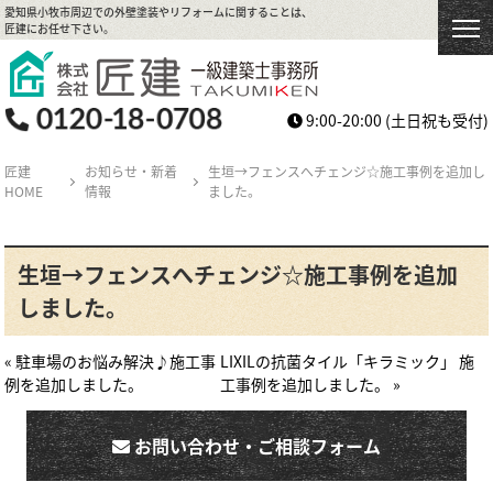
愛知県小牧市周辺での外壁塗装やリフォームに関することは、
匠建にお任せ下さい。
9:00-20:00
(土日祝も受付)
匠建
お知らせ・新着
生垣→フェンスへチェンジ☆施工事例を追加し
HOME
情報
ました。
生垣→フェンスへチェンジ☆施工事例を追加
しました。
« 駐車場のお悩み解決♪施工事
LIXILの抗菌タイル「キラミック」 施
例を追加しました。
工事例を追加しました。 »
お問い合わせ・ご相談フォーム