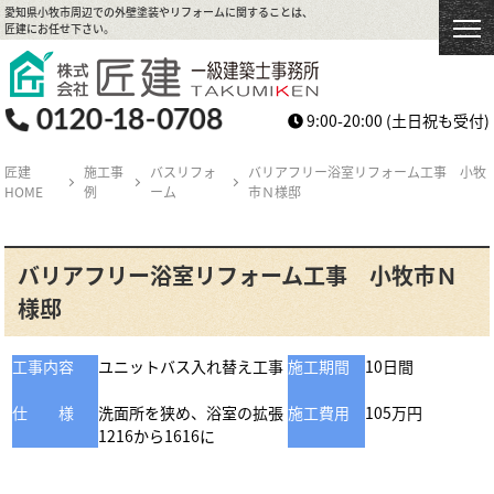
愛知県小牧市周辺での外壁塗装やリフォームに関することは、
匠建にお任せ下さい。
9:00-20:00
(土日祝も受付)
匠建
施工事
バスリフォ
バリアフリー浴室リフォーム工事 小牧
HOME
例
ーム
市Ｎ様邸
バリアフリー浴室リフォーム工事 小牧市Ｎ
様邸
工事内容
ユニットバス入れ替え工事
施工期間
10日間
工費用
工期間
仕 様
洗面所を狭め、浴室の拡張
施工費用
105万円
1216から1616に