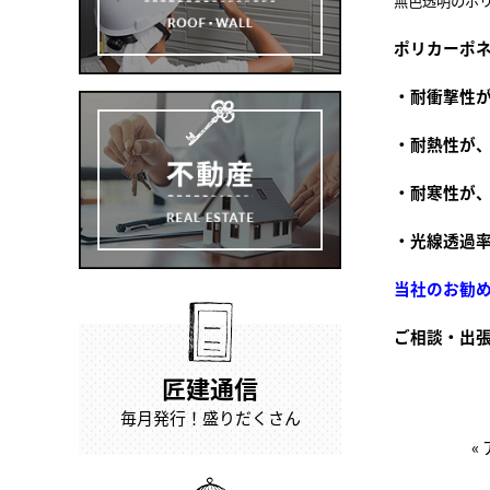
無色透明のポ
ポリカーポ
・耐衝撃性が
・耐熱性が、
・耐寒性が、
・光線透過
当社の
お勧
ご相談・出
匠建通信
毎月発行！盛りだくさん
«