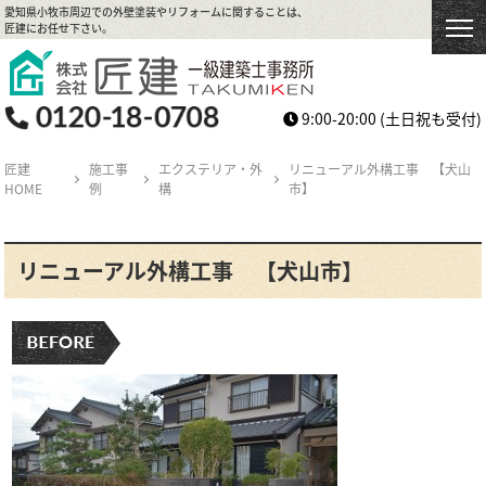
愛知県小牧市周辺での外壁塗装やリフォームに関することは、
匠建にお任せ下さい。
9:00-20:00
(土日祝も受付)
匠建
施工事
エクステリア・外
リニューアル外構工事 【犬山
HOME
例
構
市】
リニューアル外構工事 【犬山市】