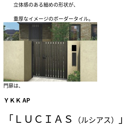
立体感のある細めの形状が、
重厚なイメージのボーダータイル。
門扉は、
ＹＫＫ AP
「ＬＵＣＩＡＳ
」
（ルシアス）