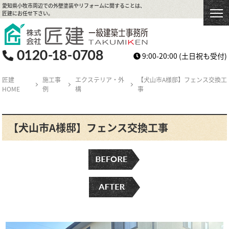
愛知県小牧市周辺での外壁塗装やリフォームに関することは、
匠建にお任せ下さい。
9:00-20:00
(土日祝も受付)
匠建
施工事
エクステリア・外
【犬山市A様邸】フェンス交換工
HOME
例
構
事
【犬山市A様邸】フェンス交換工事