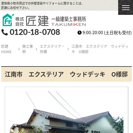
愛知県小牧市周辺での外壁塗装やリフォームに関することは、
匠建にお任せ下さい。
9:00-20:00
(土日祝も受付)
匠建
施工事
エクステリア・
江南市 エクステリア ウッドデッ
HOME
例
外構
キ O様邸
江南市 エクステリア ウッドデッキ O様邸