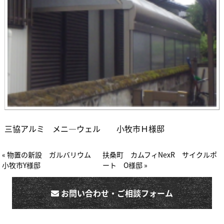
三協アルミ メニ―ウェル 小牧市Ｈ様邸
« 物置の新設 ガルバリウム
扶桑町 カムフィNexR サイクルポ
小牧市Y様邸
ート O様邸 »
お問い合わせ・ご相談フォーム