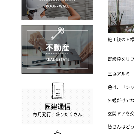
施工後のＦ
既設枠をリ
三協アルミ
色は、「シ
外観だけで
匠建通信
玄関ドアを
毎月発行！盛りだくさん
皆さんはど