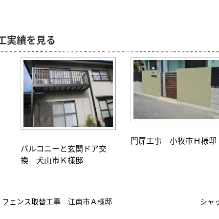
工実績を見る
門扉工事 小牧市Ｈ様邸
バルコニーと玄関ドア交
換 犬山市Ｋ様邸
« フェンス取替工事 江南市Ａ様邸
シャ