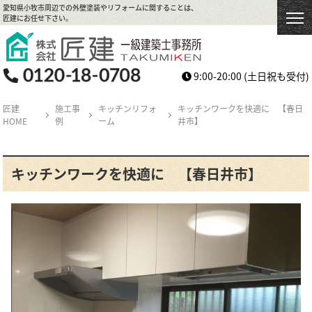
愛知県小牧市周辺での外壁塗装やリフォームに関することは、
匠建にお任せ下さい。
9:00-20:00
(土日祝も受付)
匠建
施工事
キッチンリフォ
キッチンワークを快適に 【春日
HOME
例
ーム
井市】
キッチンワークを快適に 【春日井市】