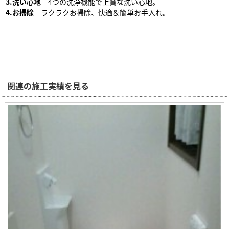
3.洗い心地
4つの洗浄機能で上質な洗い心地。
4.お掃除
ラクラクお掃除、快適＆簡単お手入れ。
関連の施工実績を見る