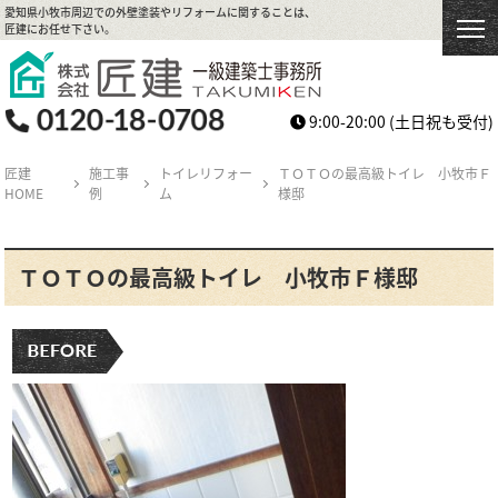
愛知県小牧市周辺での外壁塗装やリフォームに関することは、
匠建にお任せ下さい。
9:00-20:00
(土日祝も受付)
匠建
施工事
トイレリフォー
ＴＯＴＯの最高級トイレ 小牧市Ｆ
HOME
例
ム
様邸
ＴＯＴＯの最高級トイレ 小牧市Ｆ様邸