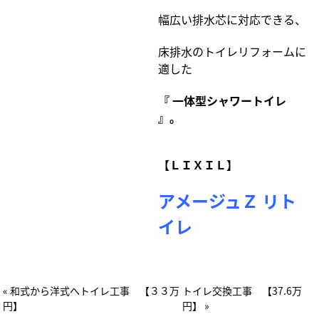
幅広い排水芯に対応できる、
床排水のトイレリフォームに
適した
『 一体型シャワートイレ
』。
【ＬＩＸＩＬ】
アメージュＺ リト
イレ
« 和式から洋式へトイレ工事 【３３万
トイレ交換工事 【37.6万
円】
円】 »