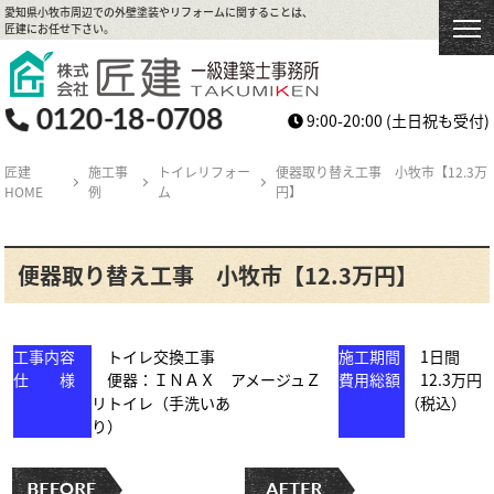
愛知県小牧市周辺での外壁塗装やリフォームに関することは、
匠建にお任せ下さい。
9:00-20:00
(土日祝も受付)
匠建
施工事
トイレリフォー
便器取り替え工事 小牧市【12.3万
HOME
例
ム
円】
便器取り替え工事 小牧市【12.3万円】
工事内容
トイレ交換工事
施工期間
1日間
仕 様
便器：ＩＮＡＸ アメージュＺ
費用総額
12.3万円
リトイレ（手洗いあ
（税込）
り）