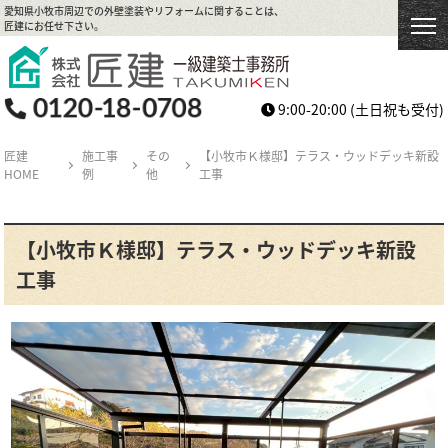
愛知県小牧市周辺での外壁塗装やリフォームに関することは、
匠建にお任せ下さい。
9:00-20:00
(土日祝も受付)
匠建
施工事
その
【小牧市Ｋ様邸】テラス・ウッドデッキ新設
HOME
例
他
工事
【小牧市Ｋ様邸】テラス・ウッドデッキ新設
工事