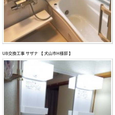
UB交換工事 サザナ 【 犬山市H様邸 】