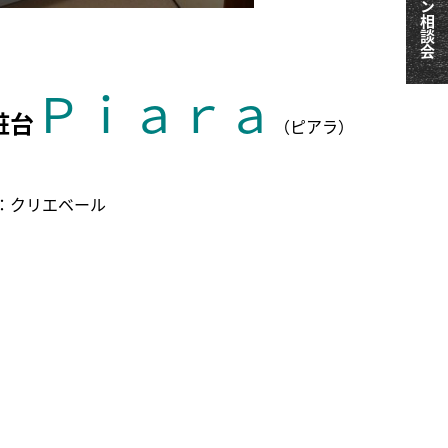
。
Ｐｉａｒａ
粧台
（ピアラ）
：クリエベール