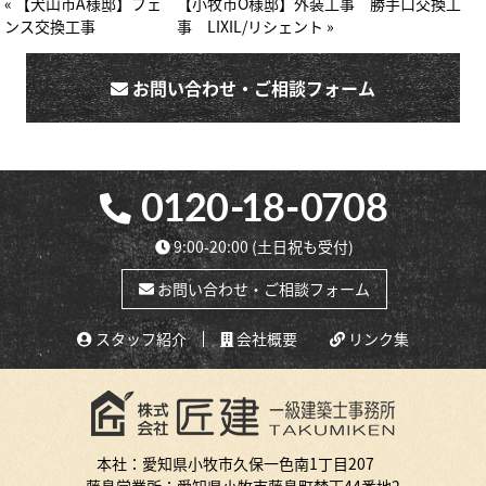
« 【犬山市A様邸】フェ
【小牧市O様邸】外装工事 勝手口交換工
ンス交換工事
事 LIXIL/リシェント »
お問い合わせ・ご相談フォーム
9:00-20:00
(土日祝も受付)
お問い合わせ・ご相談フォーム
スタッフ紹介
会社概要
リンク集
本社：愛知県小牧市久保一色南1丁目207