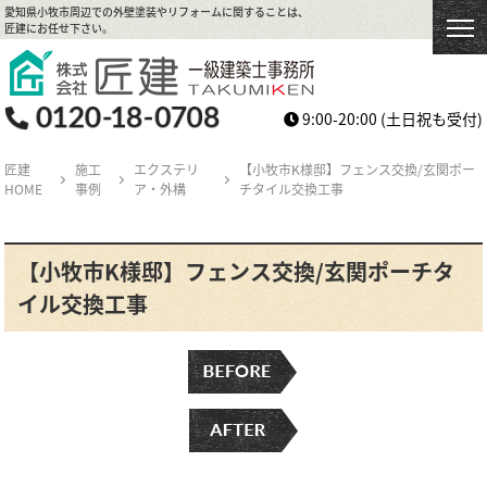
愛知県小牧市周辺での外壁塗装やリフォームに関することは、
匠建にお任せ下さい。
9:00-20:00
(土日祝も受付)
匠建
施工
エクステリ
【小牧市K様邸】フェンス交換/玄関ポー
HOME
事例
ア・外構
チタイル交換工事
【小牧市K様邸】フェンス交換/玄関ポーチタ
イル交換工事