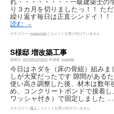
れ・・・・・・・・一級建築士の
り３カ月を切りましたっ！！ た
繰り返す毎日は正直シンドイ！！
読む
→
カテゴリー:
masumoto
|
コメントを受け付けていません
S様邸 増改築工事
投稿日:
2012年4月26日
作成者:
yoshida
今日はネダを（床の骨組）組みま
しが大変だったです 隙間がある
使い高さ調整した後、材木は数年
め、コンクリートボンドで接着し
ワッシャ付き）で固定しました 
カテゴリー:
職人
|
コメントを受け付けていません