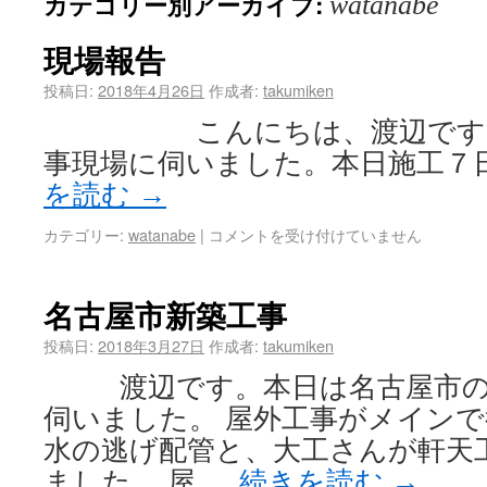
カテゴリー別アーカイブ:
watanabe
現場報告
投稿日:
2018年4月26日
作成者:
takumiken
こんにちは、渡辺です。 
事現場に伺いました。本日施工７
を読む
→
カテゴリー:
watanabe
|
コメントを受け付けていません
名古屋市新築工事
投稿日:
2018年3月27日
作成者:
takumiken
渡辺です。本日は名古屋市の
伺いました。 屋外工事がメイン
水の逃げ配管と、大工さんが軒天
ました。 屋 …
続きを読む
→