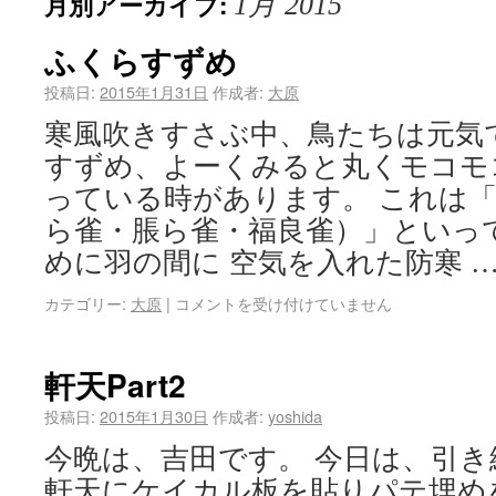
月別アーカイブ:
1月 2015
ふくらすずめ
投稿日:
2015年1月31日
作成者:
大原
寒風吹きすさぶ中、鳥たちは元気
すずめ、よーくみると丸くモコモ
っている時があります。 これは
ら雀・脹ら雀・福良雀）」といっ
めに羽の間に 空気を入れた防寒 
カテゴリー:
大原
|
コメントを受け付けていません
軒天Part2
投稿日:
2015年1月30日
作成者:
yoshida
今晩は、吉田です。 今日は、引
軒天にケイカル板を貼りパテ埋め