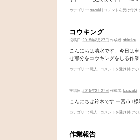
カテゴリー:
suzuki
|
コメントを受け付け
コウキング
投稿日:
2015年2月27日
作成者:
shimizu
こんにちは清水です。今日は車
せ部分をコウキングをしる作業
カテゴリー:
職人
|
コメントを受け付けて
投稿日:
2015年2月27日
作成者:
k.suzuki
こんにちは鈴木です 一宮市T様
カテゴリー:
職人
|
コメントを受け付けて
作業報告