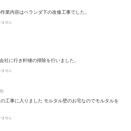
の作業内容はベランダ下の改修工事でした。
いません
H会社に行き軒樋の掃除を行いました。
いません
hi
換の工事に入りました モルタル壁のお宅なのでモルタルを
いません