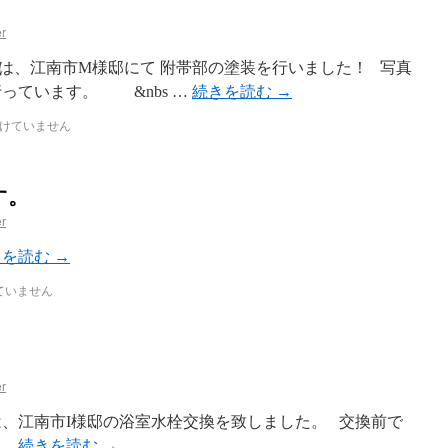
r
日は、江南市M様邸にて 附帯部の塗装を行いました！ 写真
っています。 &nbs …
続きを読む
→
けていません
す。
r
きを読む
→
ていません
r
は、江南市I様邸の浴室水栓交換を致しました。 交換前で
 …
続きを読む
→