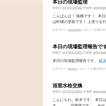
本日の現場監理
投稿日:
2015年2月28日
作成者:
webmaste
こんばんは！ 猿橋です！ 本
は軒樋の塗装です！ 上塗りを行
カテゴリー:
saruhashi
|
コメントを受け付
本日の現場監理報告で
投稿日:
2015年2月28日
作成者:
webmaste
本日の現場監理報告です。
続
カテゴリー:
kojima
|
コメントを受け付け
浴室水栓交換
投稿日:
2015年2月28日
作成者:
webmaste
こんにちわ。鈴木です。 本日
す。 交換後です。 &nb