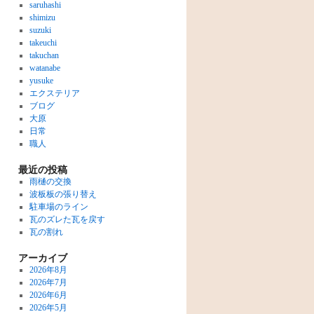
saruhashi
shimizu
suzuki
takeuchi
takuchan
watanabe
yusuke
エクステリア
ブログ
大原
日常
職人
最近の投稿
雨樋の交換
波板板の張り替え
駐車場のライン
瓦のズレた瓦を戻す
瓦の割れ
アーカイブ
2026年8月
2026年7月
2026年6月
2026年5月