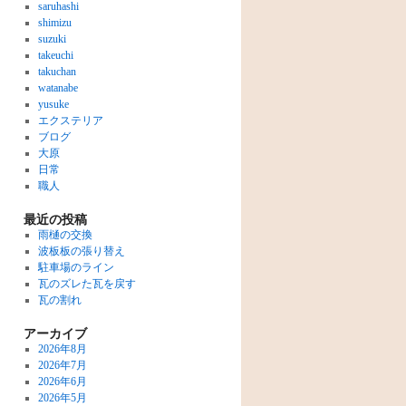
saruhashi
shimizu
suzuki
takeuchi
takuchan
watanabe
yusuke
エクステリア
ブログ
大原
日常
職人
最近の投稿
雨樋の交換
波板板の張り替え
駐車場のライン
瓦のズレた瓦を戻す
瓦の割れ
アーカイブ
2026年8月
2026年7月
2026年6月
2026年5月