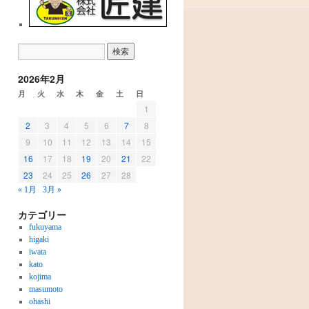
2026年2月
月
火
水
木
金
土
日
1
2
3
4
5
6
7
8
9
10
11
12
13
14
15
16
17
18
19
20
21
22
23
24
25
26
27
28
« 1月
3月 »
カテゴリー
fukuyama
higaki
iwata
kato
kojima
masumoto
ohashi