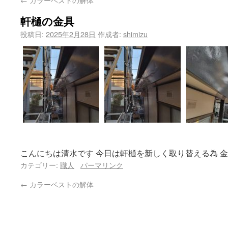
軒樋の金具
投稿日:
2025年2月28日
作成者:
shimizu
こんにちは清水です 今日は軒樋を新しく取り替える為 
カテゴリー:
職人
パーマリンク
←
カラーベストの解体