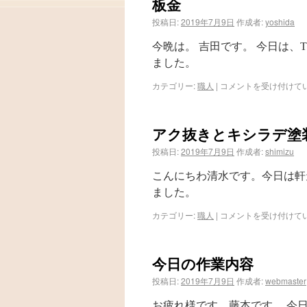
板金
投稿日:
2019年7月9日
作成者:
yoshida
今晩は。 吉田です。 今日は、
ました。
カテゴリー:
職人
|
コメントを受け付けて
アク抜きとキシラデ塗
投稿日:
2019年7月9日
作成者:
shimizu
こんにちわ清水です。今日は軒
ました。
カテゴリー:
職人
|
コメントを受け付けて
今日の作業内容
投稿日:
2019年7月9日
作成者:
webmaster
お疲れ様です。藤本です。 