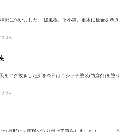
T様邸に伺いました。 破風板、平小舞、垂木に板金を巻き
いません
装
天をアク抜きした所を今日はキシラデ塗装(防腐剤)を塗り
いません
今日はT様邸にて雨樋の取り付け工事をしました！ 今