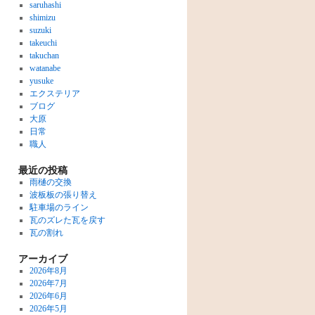
saruhashi
shimizu
suzuki
takeuchi
takuchan
watanabe
yusuke
エクステリア
ブログ
大原
日常
職人
最近の投稿
雨樋の交換
波板板の張り替え
駐車場のライン
瓦のズレた瓦を戻す
瓦の割れ
アーカイブ
2026年8月
2026年7月
2026年6月
2026年5月