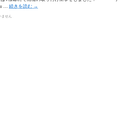
ku …
続きを読む
→
いません