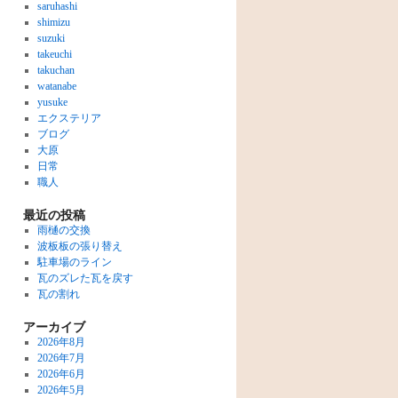
saruhashi
shimizu
suzuki
takeuchi
takuchan
watanabe
yusuke
エクステリア
ブログ
大原
日常
職人
最近の投稿
雨樋の交換
波板板の張り替え
駐車場のライン
瓦のズレた瓦を戻す
瓦の割れ
アーカイブ
2026年8月
2026年7月
2026年6月
2026年5月