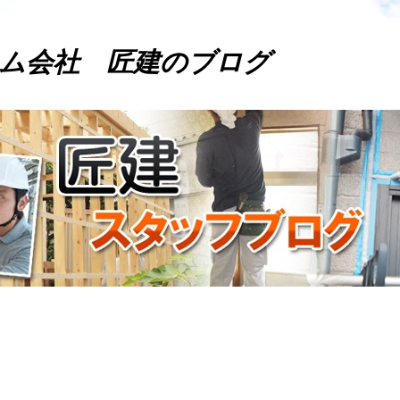
ム会社 匠建のブログ
。