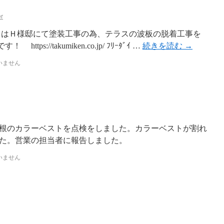
r
日はＨ様邸にて塗装工事の為、テラスの波板の脱着工事を
s://takumiken.co.jp/ ﾌﾘｰﾀﾞｲ …
続きを読む
→
いません
根のカラーベストを点検をしました。カラーベストが割れ
た。営業の担当者に報告しました。
いません