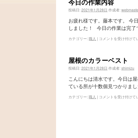
今日の作業内容
投稿日:
2021年1月28日
作成者:
webmaste
お疲れ様です。藤本です。 今
しました！ 今日の作業は完了です！ http
カテゴリー:
職人
|
コメントを受け付けて
屋根のカラーベスト
投稿日:
2021年1月28日
作成者:
shimizu
こんにちは清水です。今日は屋
ている所が十数個見つかりまし
カテゴリー:
職人
|
コメントを受け付けて