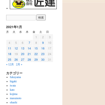
2021年1月
月
火
水
木
金
土
日
1
2
3
4
5
6
7
8
9
10
11
12
13
14
15
16
17
18
19
20
21
22
23
24
25
26
27
28
29
30
31
« 12月
2月 »
カテゴリー
fukuyama
higaki
iwata
kato
kojima
masumoto
ohashi