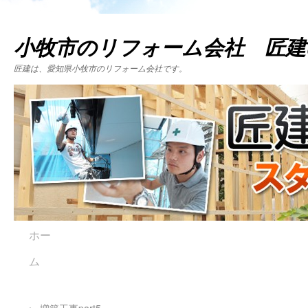
小牧市のリフォーム会社 匠建
匠建は、愛知県小牧市のリフォーム会社です。
ホー
ム
←
増築工事part5