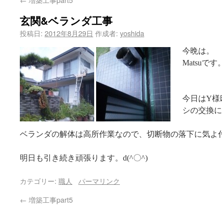
玄関&ベランダ工事
投稿日:
2012年8月29日
作成者:
yoshida
今晩は。
Matsuです
今日はY様
シの交換
ベランダの解体は高所作業なので、切断物の落下に気
明日も引き続き頑張ります。d(^〇^)
カテゴリー:
職人
パーマリンク
←
増築工事part5