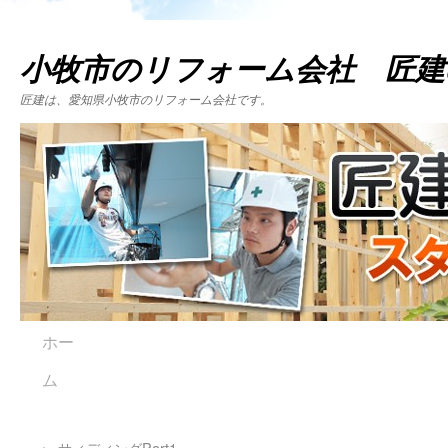
小牧市のリフォーム会社 匠建
匠建は、愛知県小牧市のリフォーム会社です。
ホー
ム
←
サィディングPart1