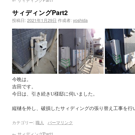
サィディングPart2
投稿日:
2021年1月29日
作成者:
yoshida
今晩は。
吉田です。
今日は、引き続きU様邸に伺いました。
縦樋を外し、破損したサィディングの張り替え工事を行
カテゴリー:
職人
パーマリンク
←
サィディングPart1