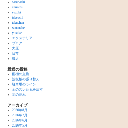
saruhashi
shimizu
suzuki
takeuchi
takuchan
watanabe
yusuke
エクステリア
ブログ
大原
日常
職人
最近の投稿
雨樋の交換
波板板の張り替え
駐車場のライン
瓦のズレた瓦を戻す
瓦の割れ
アーカイブ
2026年8月
2026年7月
2026年6月
2026年5月