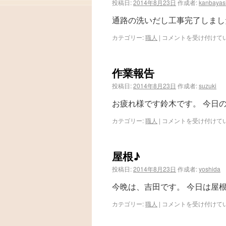
投稿日:
2014年8月23日
作成者:
kanbayasi
通路の洗いだし工事完了しまし
カテゴリー:
職人
|
コメントを受け付けて
作業報告
投稿日:
2014年8月23日
作成者:
suzuki
お疲れ様です鈴木です。 今日
カテゴリー:
職人
|
コメントを受け付けて
屋根♪
投稿日:
2014年8月23日
作成者:
yoshida
今晩は、吉田です。 今日は屋
カテゴリー:
職人
|
コメントを受け付けて