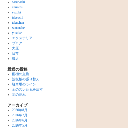
saruhashi
shimizu
suzuki
takeuchi
takuchan
watanabe
yusuke
エクステリア
ブログ
大原
日常
職人
最近の投稿
雨樋の交換
波板板の張り替え
駐車場のライン
瓦のズレた瓦を戻す
瓦の割れ
アーカイブ
2026年8月
2026年7月
2026年6月
2026年5月