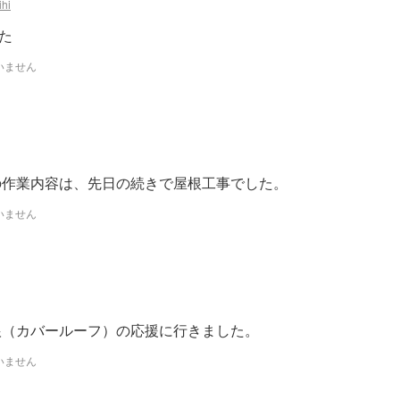
hi
た
いません
の作業内容は、先日の続きで屋根工事でした。
いません
根（カバールーフ）の応援に行きました。
いません