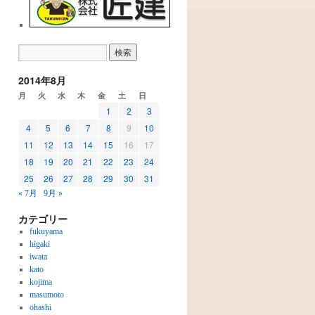
2014年8月
月
火
水
木
金
土
日
1
2
3
4
5
6
7
8
9
10
11
12
13
14
15
16
17
18
19
20
21
22
23
24
25
26
27
28
29
30
31
« 7月
9月 »
カテゴリー
fukuyama
higaki
iwata
kato
kojima
masumoto
ohashi